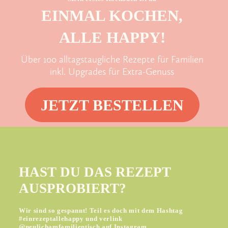
EINMAL KOCHEN,
ALLE HAPPY!
Über 100 alltagstaugliche Rezepte für Familien
inkl. Upgrades für Extra-Genuss
JETZT BESTELLEN
HAST DU DAS REZEPT
AUSPROBIERT?
Wir sind so gespannt! Teil es doch mit dem Hashtag
#einrezeptallehappy und verlink
@neulichamfamilientisch auf Instagram