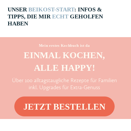
UNSER
BEIKOST-START
: INFOS &
TIPPS, DIE MIR
ECHT
GE­HOLFEN
HABEN
Mein erstes Kochbuch ist da
EINMAL KOCHEN,
ALLE HAPPY!
Über 100 alltagstaugliche Rezepte für Familien
inkl. Upgrades für Extra-Genuss
JETZT BESTELLEN