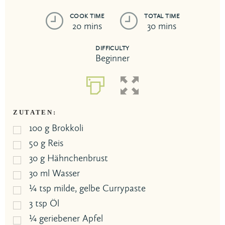
COOK TIME
TOTAL TIME
20 mins
30 mins
DIFFICULTY
Beginner
ZUTATEN:
100
g
Brokkoli
50
g
Reis
30
g
Hähnchenbrust
30
ml
Wasser
¼
tsp
milde, gelbe Currypaste
3
tsp
Öl
¼
geriebener Apfel