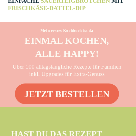
EINFACHE
SAUER­TEIG­BRÖTCHEN
MIT
FRISCH­KÄSE-DATTEL-DIP
Mein erstes Kochbuch ist da
EINMAL KOCHEN,
ALLE HAPPY!
Über 100 alltagstaugliche Rezepte für Familien
inkl. Upgrades für Extra-Genuss
JETZT BESTELLEN
HAST DU DAS REZEPT