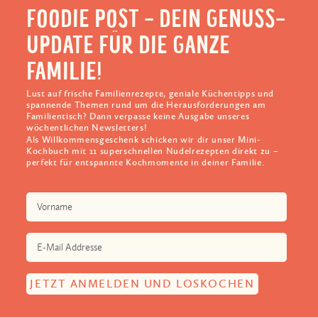
FOODIE POST - DEIN GENUSS-
UPDATE FÜR DIE GANZE
FAMILIE!
Lust auf frische Familienrezepte, geniale Küchentipps und
spannende Themen rund um die Herausforderungen am
Familientisch? Dann verpasse keine Ausgabe unseres
wöchentlichen Newsletters!
Als Willkommensgeschenk schicken wir dir unser Mini-
Kochbuch mit 11 superschnellen Nudelrezepten direkt zu –
perfekt für entspannte Kochmomente in deiner Familie.