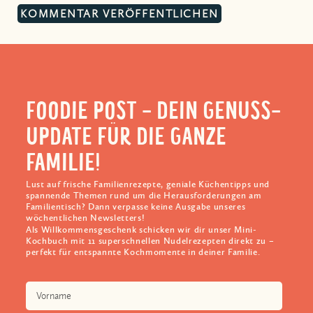
FOODIE POST - DEIN GENUSS-
UPDATE FÜR DIE GANZE
FAMILIE!
Lust auf frische Familienrezepte, geniale Küchentipps und
spannende Themen rund um die Herausforderungen am
Familientisch? Dann verpasse keine Ausgabe unseres
wöchentlichen Newsletters!
Als Willkommensgeschenk schicken wir dir unser Mini-
Kochbuch mit 11 superschnellen Nudelrezepten direkt zu –
perfekt für entspannte Kochmomente in deiner Familie.