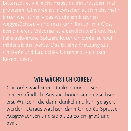
Bitterstoffe. Vielleicht magst du ihn trotzdem mal
probieren. Chicorée ist inzwischen auch nicht mehr
bitter wie früher – das wurde ein bisschen
weggezüchtet – und man kann ihn toll mit Obst
kombinieren. Chicorée ist eigentlich weiß und hat
helle gelb-grüne Spitzen. Roter Chicorée ist noch
milder als der weiße. Das ist eine Kreuzung aus
Chicorée und Radicchio. Unten gibt’s ein paar
Rezeptideen.
WIE WÄCHST
CHICORÉE
?
Chicorée wächst im Dunkeln und ist sehr
lichtempfindlich. Aus Zicchoriensamen wachsen
erst Wurzeln, die dann dunkel und kühl gelagert
werden. Daraus wachsen dann Chicorée-Sprosse.
Ausgewachsen sind sie bis zu 20 cm groß und
oval.