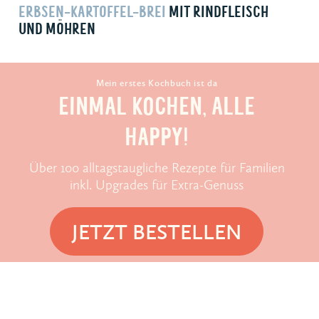
ERBSEN-KARTOFFEL-BREI
MIT RIND­FLEISCH
UND MÖHREN
Mein erstes Kochbuch ist da
EINMAL KOCHEN, ALLE
HAPPY!
Über 100 alltagstaugliche Rezepte für Familien
inkl. Upgrades für Extra-Genuss
JETZT BESTELLEN