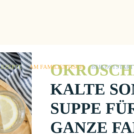
OKROSCH
REZEPTE
AM FAMILIENTISCH
BEIKOSTSTART
KALTE S
SUPPE FÜ
GANZE FA