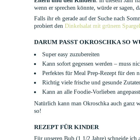
Eltern und den Kindern
. In diesem Jahr 
wenn er sprechen könnte, würde er sagen, 
Falls ihr eh gerade auf der Suche nach So
probiert den
Dinkelsalat mit grünem Sparge
DARUM PASST OKROSCHKA SO WU
Super easy zuzubereiten
Kann sofort gegessen werden – muss nic
Perfektes für Meal Prep-Rezept für den 
Richtig viele frische und gesunde Zutate
Kann an alle Foodie-Vorlieben angepass
Natürlich kann man Okroschka auch ganz wu
so!
REZEPT FÜR KINDER
Für unseren Bub (1 1/2 Jahre) schneide ich al